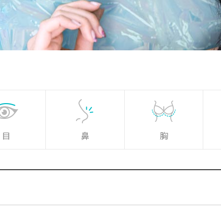
目
鼻
胸