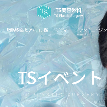
주요메뉴바로가기
본문바로가기
脂肪移植/ヒアルロン酸
ボディー
アンチエイジン
TSイベント
TS PLASTIC SURGERY