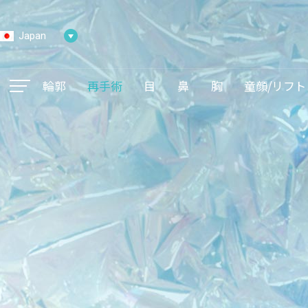
Japan
輪郭
再手術
目
鼻
胸
童顔/リフト