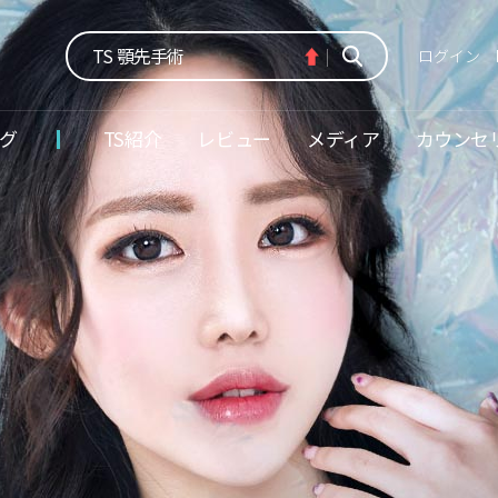
TS 輪郭3点
TS 顎先手術
ログイン
TS デュアルフィックス頬骨縮小術
グ
TS紹介
レビュー
メディア
カウンセ
TS エラー手術