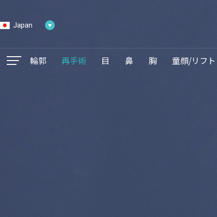
Japan
輪郭
再手術
目
鼻
胸
童顔/リフト