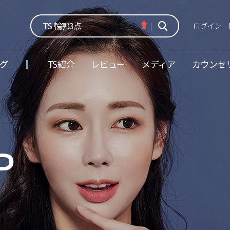
TS 輪郭3点
TS 顎先手術
ログイン
TS デュアルフィックス頬骨縮小術
グ
TS紹介
レビュー
メディア
カウンセ
TS エラー手術
P